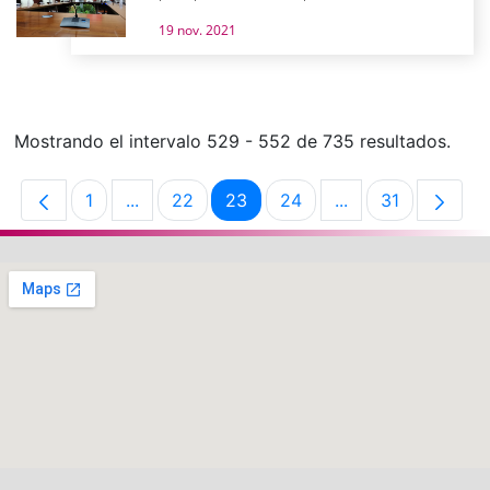
19 nov. 2021
Mostrando el intervalo 529 - 552 de 735 resultados.
1
...
22
23
24
...
31
Página
Páginas intermedias Use TAB para desplaza
Página
Página
Página
Páginas intermedi
Página