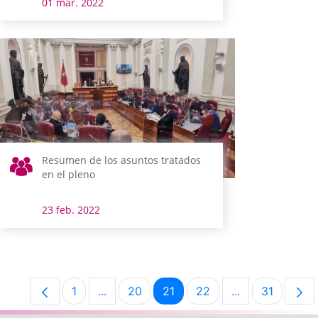
01 mar. 2022
Resumen de los asuntos tratados
en el pleno
23 feb. 2022
1
...
20
21
22
...
31
Página
Páginas intermedias Use TAB para despl
Página
Página
Página
Páginas interm
Página