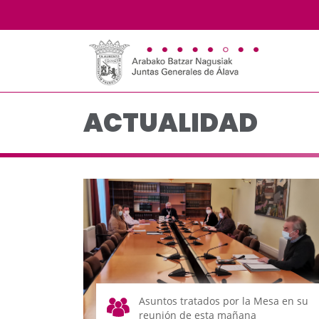
Actualidad - JJGG-BB
Saltar al contenido principal
ACTUALIDAD
Asuntos tratados por la Mesa en su
reunión de esta mañana