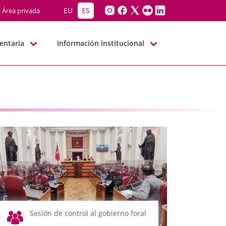
EU
ES
Área privada
entaria
Información institucional
Sesión de control al gobierno foral