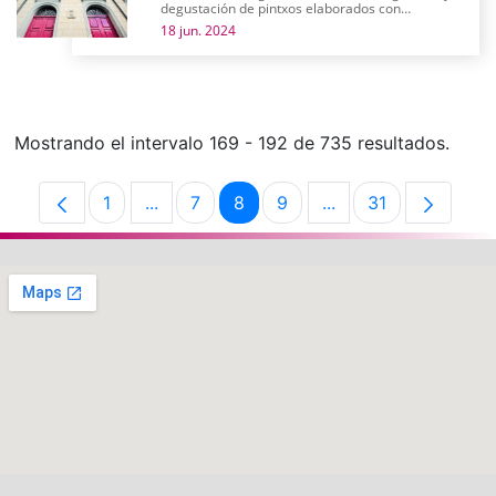
degustación de pintxos elaborados con
productos alaveses
18 jun. 2024
Mostrando el intervalo 169 - 192 de 735 resultados.
1
...
7
8
9
...
31
Página
Páginas intermedias Use TAB para despla
Página
Página
Página
Páginas intermedias
Página