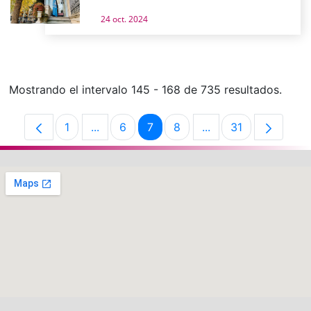
24 oct. 2024
Mostrando el intervalo 145 - 168 de 735 resultados.
1
...
6
7
8
...
31
Página
Páginas intermedias Use TAB para despla
Página
Página
Página
Páginas intermedias
Página