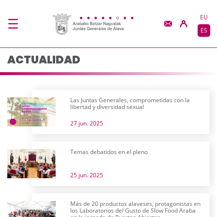
Actualidad - JJGG-BB
Saltar al contenido principal
EU
ES
ACTUALIDAD
Las Juntas Generales, comprometidas con la
libertad y diversidad sexual
27 jun. 2025
Temas debatidos en el pleno
25 jun. 2025
Más de 20 productos alaveses, protagonistas en
los Laboratorios del Gusto de Slow Food Araba