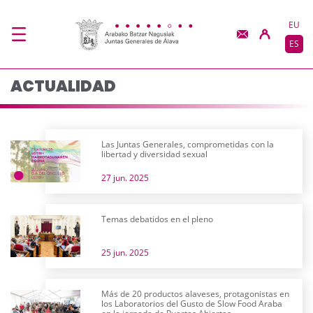
Actualidad - JJGG-BB
Saltar al contenido principal
EU
ES
ACTUALIDAD
Las Juntas Generales, comprometidas con la
libertad y diversidad sexual
27 jun. 2025
Temas debatidos en el pleno
25 jun. 2025
Más de 20 productos alaveses, protagonistas en
los Laboratorios del Gusto de Slow Food Araba