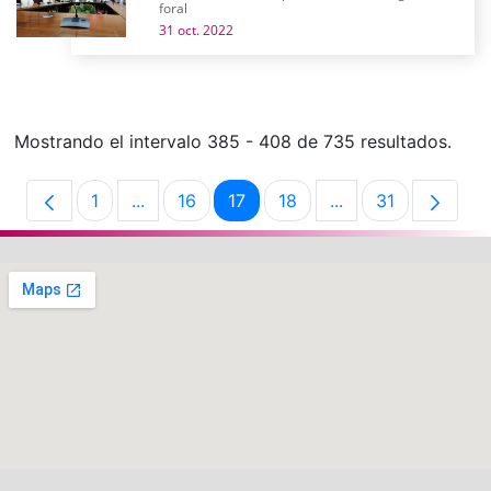
foral
31 oct. 2022
Mostrando el intervalo 385 - 408 de 735 resultados.
1
...
16
17
18
...
31
Página
Páginas intermedias Use TAB para desplaz
Página
Página
Página
Páginas intermedi
Página