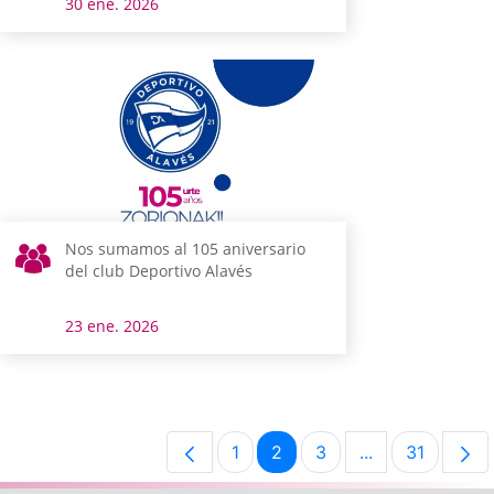
30 ene. 2026
Nos sumamos al 105 aniversario
del club Deportivo Alavés
23 ene. 2026
1
2
3
...
31
Página
Página
Página
Páginas interm
Página