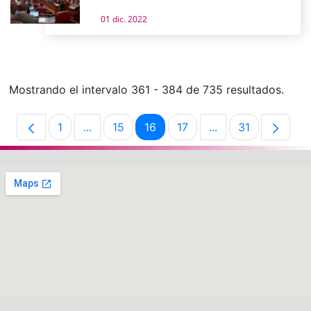
01 dic. 2022
Mostrando el intervalo 361 - 384 de 735 resultados.
1
...
15
16
17
...
31
Página
Páginas intermedias Use TAB para desplaz
Página
Página
Página
Páginas intermedi
Página