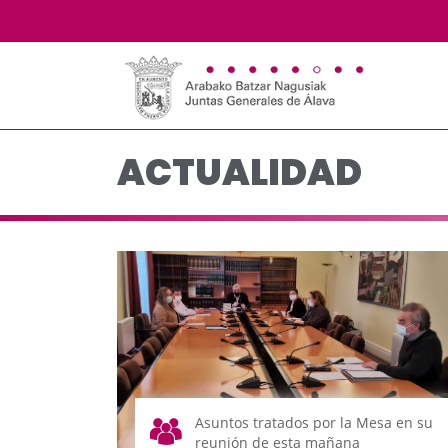
Actualidad - JJGG-BB
Saltar al contenido principal
ACTUALIDAD
Asuntos tratados por la Mesa en su
reunión de esta mañana