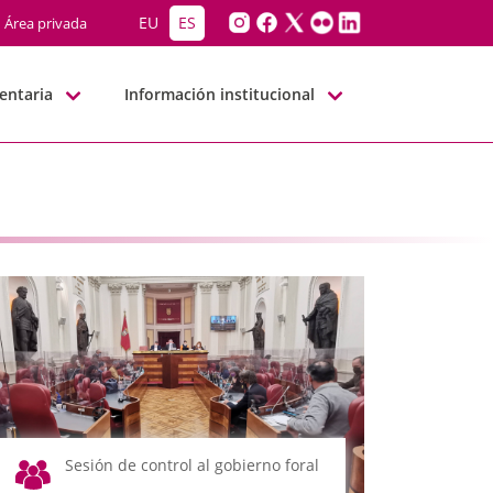
EU
ES
Área privada
entaria
Información institucional
Sesión de control al gobierno foral