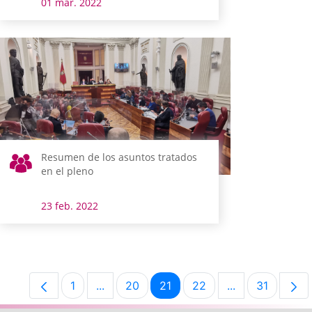
01 mar. 2022
Resumen de los asuntos tratados
en el pleno
23 feb. 2022
1
...
20
21
22
...
31
Página
Páginas intermedias Use TAB para despl
Página
Página
Página
Páginas interm
Página