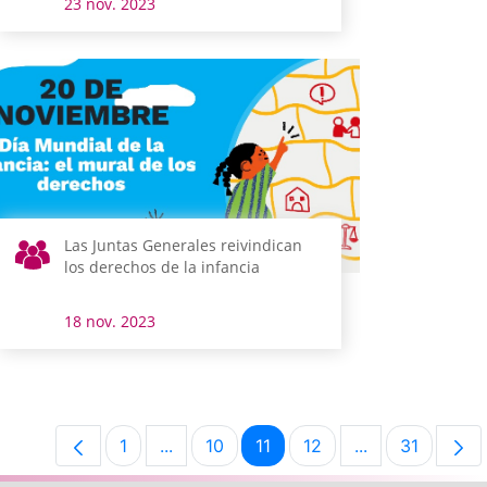
23 nov. 2023
Las Juntas Generales reivindican
los derechos de la infancia
18 nov. 2023
1
...
10
11
12
...
31
Página
Páginas intermedias Use TAB para desp
Página
Página
Página
Páginas interm
Página