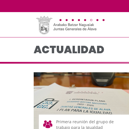
Actualidad - JJGG-BB
Saltar al contenido principal
ACTUALIDAD
Primera reunión del grupo de
trabajo para la Igualdad