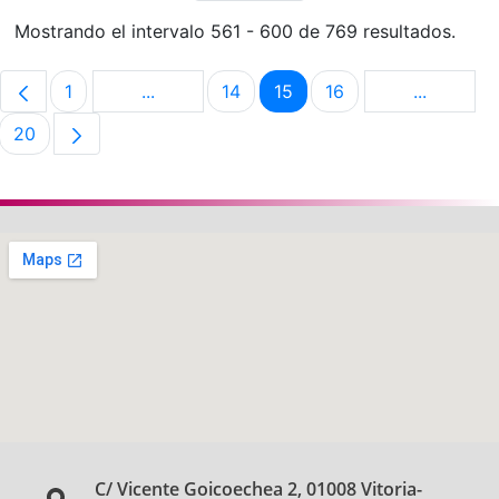
Mostrando el intervalo 561 - 600 de 769 resultados.
1
...
14
15
16
...
Página
Páginas intermedias Use TAB para despla
Página
Página
Página
Páginas i
20
Página
C/ Vicente Goicoechea 2, 01008 Vitoria-