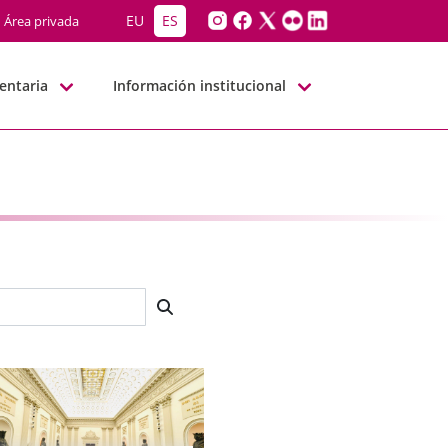
EU
ES
Área privada
entaria
Información institucional