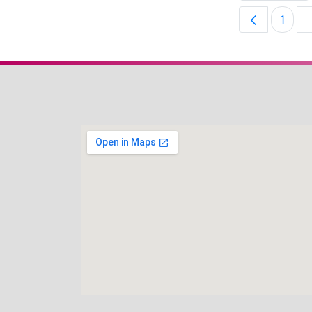
1
Pági