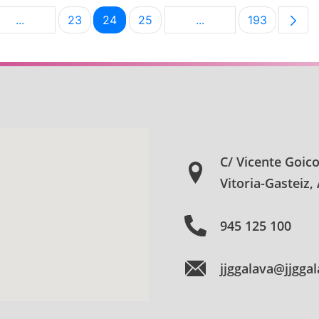
...
23
24
25
...
193
na
Páginas intermedias Use TAB para desplazarse.
Página
Página
Página
Páginas intermedias U
Página
C/ Vicente Goic
Vitoria-Gasteiz,
945 125 100
jjggalava@jjgga