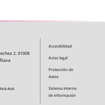
se TAB para desplazarse.
Accesibilidad
oechea 2, 01008
Aviso legal
 Álava
Protección de
datos
lava.eus
Sistema interno
de información