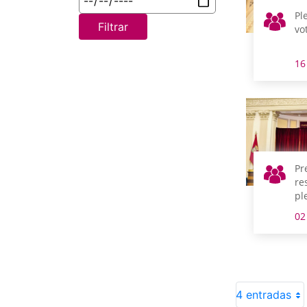
Pl
Filtrar
vo
16
Pr
re
pl
02
4 entradas