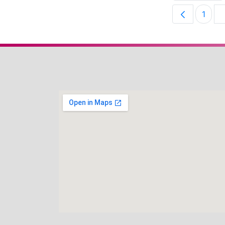
1
Pági