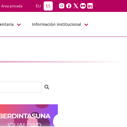
EU
ES
Área privada
entaria
Información institucional