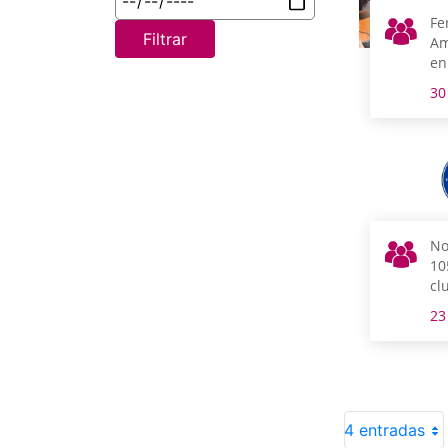
Fe
Filtrar
Am
en
Ju
30
de
No
10
cl
Al
23
4 entradas