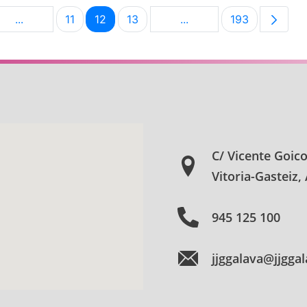
...
11
12
13
...
193
na
Páginas intermedias Use TAB para desplazarse.
Página
Página
Página
Páginas intermedias Us
Página
C/ Vicente Goic
Vitoria-Gasteiz,
945 125 100
jjggalava@jjgga