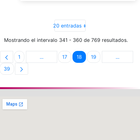
20 entradas
Mostrando el intervalo 341 - 360 de 769 resultados.
1
...
17
18
19
...
Página
Páginas intermedias Use TAB para despla
Página
Página
Página
Páginas i
39
Página