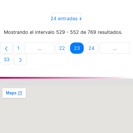
24 entradas
Mostrando el intervalo 529 - 552 de 769 resultados.
1
...
22
23
24
...
Página
Páginas intermedias Use TAB para despla
Página
Página
Página
Páginas 
33
Página