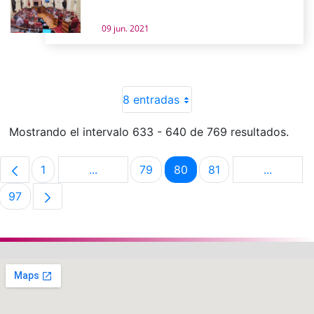
09 jun. 2021
8 entradas
Mostrando el intervalo 633 - 640 de 769 resultados.
1
...
79
80
81
...
Página
Páginas intermedias Use TAB para despla
Página
Página
Página
Páginas 
97
Página