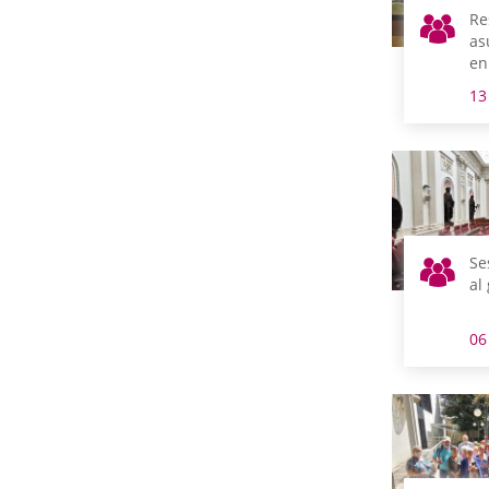
Re
as
en
13
Se
al
06