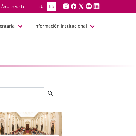
EU
ES
Área privada
entaria
Información institucional