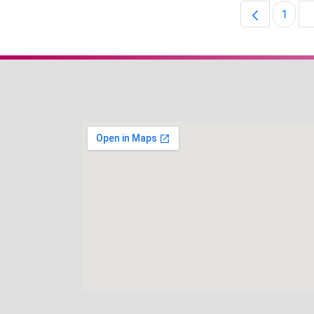
1
Pági