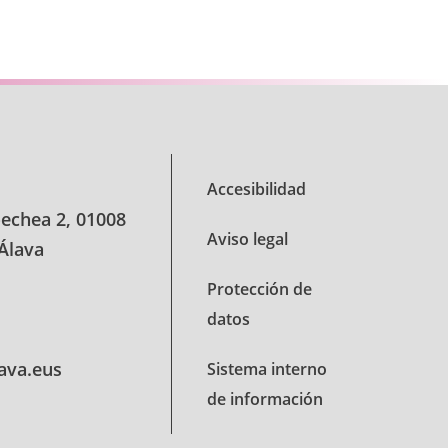
se TAB para desplazarse.
Accesibilidad
oechea 2, 01008
Aviso legal
 Álava
Protección de
datos
lava.eus
Sistema interno
de información