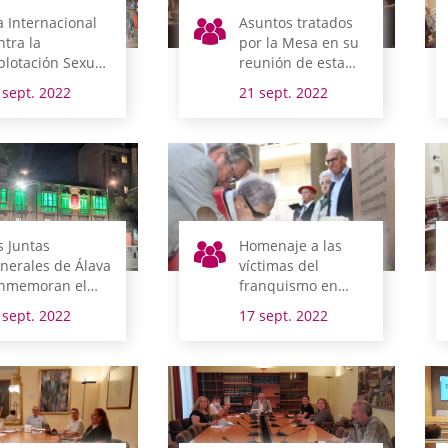
a Internacional
Asuntos tratados
ntra la
por la Mesa en su
plotación Sexual
reunión de esta
el Tráfico de
mañana
 sept. 2022
21 sept. 2022
jeres, Niñas y
ños
s Juntas
Homenaje a las
nerales de Álava
víctimas del
nmemoran el
franquismo en
a Mundial del
Álava
 sept. 2022
17 sept. 2022
zheimer