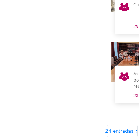
Cu
29
As
po
re
m
28
24 entradas