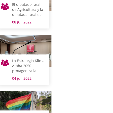
El diputado foral
de Agricultura y la
diputada foral de
Cultura y Deporte
08 jul. 2022
comparecen la
próxima semana
La Estrategia Klima
Araba 2050
protagoniza la
agenda de la
04 jul. 2022
Cámara alavesa
esta semana