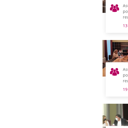
As
po
re
m
13
As
po
re
m
19