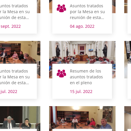
untos tratados
Asuntos tratados
r la Mesa en su
por la Mesa en su
unión de esta
reunión de esta
añana
mañana
 sept. 2022
04 ago. 2022
untos tratados
Resumen de los
r la Mesa en su
asuntos tratados
unión de esta
en el pleno
añana
 jul. 2022
15 jul. 2022