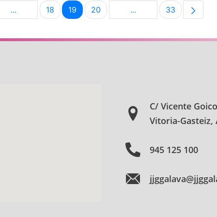
...
18
19
20
...
33
na
Páginas intermedias Use TAB para desplazarse.
Página
Página
Página
Páginas intermedias U
Página
C/ Vicente Goic
Vitoria-Gasteiz,
945 125 100
jjggalava@jjgga