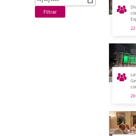
Dí
Filtrar
co
Ex
y 
22
Mu
Ni
La
Ge
co
Dí
20
Al