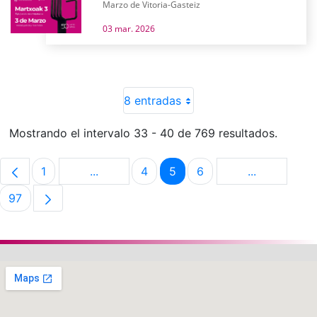
Marzo de Vitoria-Gasteiz
03 mar. 2026
8 entradas
Mostrando el intervalo 33 - 40 de 769 resultados.
1
...
4
5
6
...
Página
Páginas intermedias Use TAB para despla
Página
Página
Página
Páginas int
97
Página