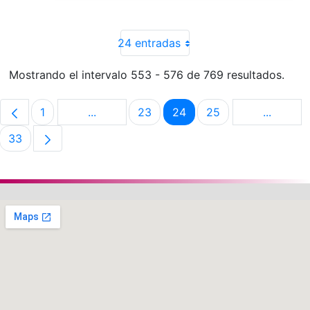
24 entradas
Mostrando el intervalo 553 - 576 de 769 resultados.
1
...
23
24
25
...
Página
Páginas intermedias Use TAB para despla
Página
Página
Página
Páginas 
33
Página