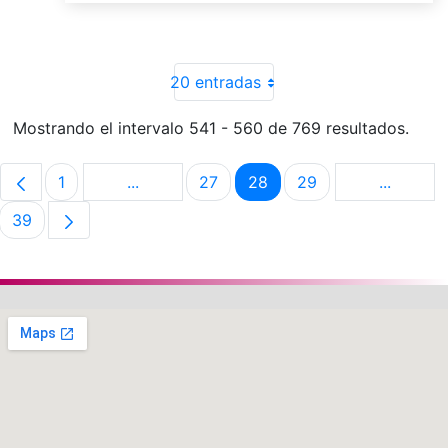
20 entradas
Mostrando el intervalo 541 - 560 de 769 resultados.
1
...
27
28
29
...
Página
Páginas intermedias Use TAB para despla
Página
Página
Página
Páginas 
39
Página