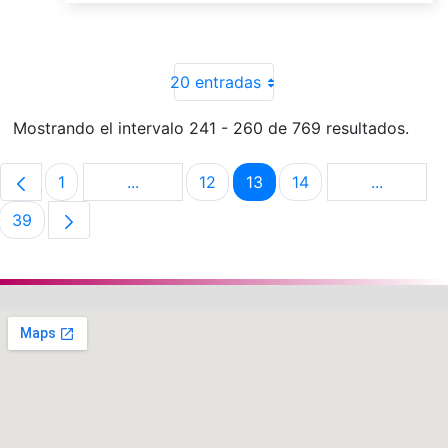
20 entradas
Mostrando el intervalo 241 - 260 de 769 resultados.
1
...
12
13
14
...
Página
Páginas intermedias Use TAB para despla
Página
Página
Página
Páginas i
39
Página