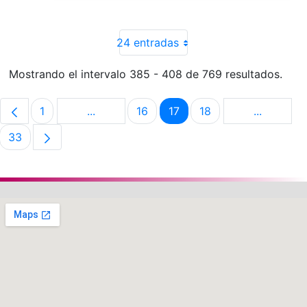
24 entradas
Mostrando el intervalo 385 - 408 de 769 resultados.
1
...
16
17
18
...
Página
Páginas intermedias Use TAB para despla
Página
Página
Página
Páginas i
33
Página