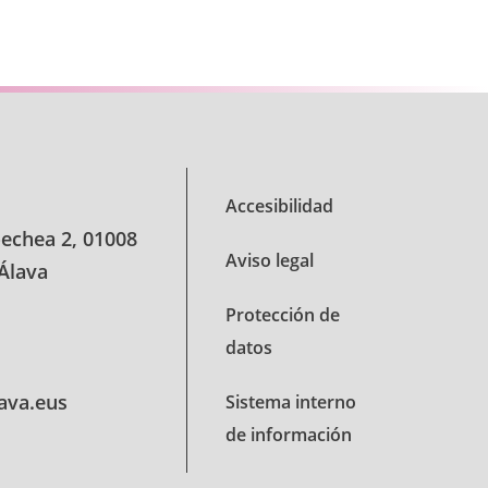
se TAB para desplazarse.
Accesibilidad
oechea 2, 01008
Aviso legal
 Álava
Protección de
datos
lava.eus
Sistema interno
de información