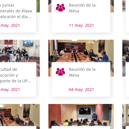
s Juntas
Reunión de la
nerales de Álava
Mesa
lebrarán el día
 su sesión
 may. 2021
11 may. 2021
adicional de
erras Esparsas
 Zigotia
cultad de
Reunión de la
ucación y
Mesa
porte de la UPV-
HU
 may. 2021
04 may. 2021