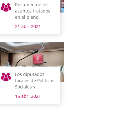
Resumen de los
asuntos tratados
en el pleno
21 abr. 2021
Los diputados
forales de Políticas
Sociales y
Desarrollo
16 abr. 2021
Económico,
Innovación y Reto
Demográfico
comparecen la
semana que viene
en comisión