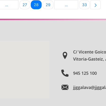
...
27
28
29
...
33
na
Páginas intermedias Use TAB para desplazarse.
Página
Página
Página
Páginas intermedias U
Página
C/ Vicente Goic
Vitoria-Gasteiz,
945 125 100
jjggalava@jjgga