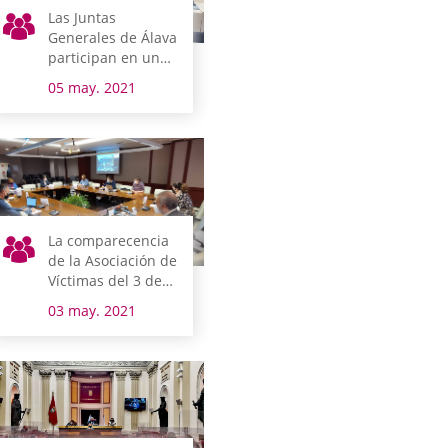
Las Juntas
Generales de Álava
participan en un
programa de
05 may. 2021
formación del
futuro profesorado
La comparecencia
de la Asociación de
Víctimas del 3 de
marzo abre la
03 may. 2021
semana legislativa
en Álava