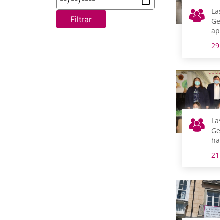
La
Filtrar
Ge
ap
Gl
29
pa
La
Ge
ha
es
21
pr
ce
de
re