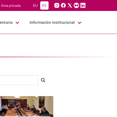
EU
ES
Área privada
entaria
Información institucional