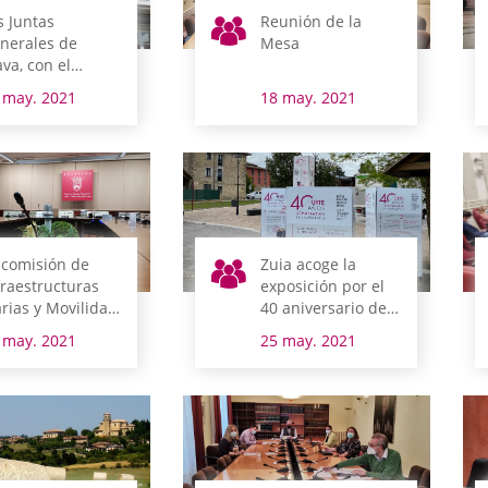
s Juntas
Reunión de la
nerales de
Mesa
ava, con el
stival ‘Poetas en
 may. 2021
18 may. 2021
yo’
 comisión de
Zuia acoge la
fraestructuras
exposición por el
arias y Movilidad
40 aniversario de
sita el lunes las
las Juntas
 may. 2021
25 may. 2021
ras de la
Generales de Álava
rretera N-240