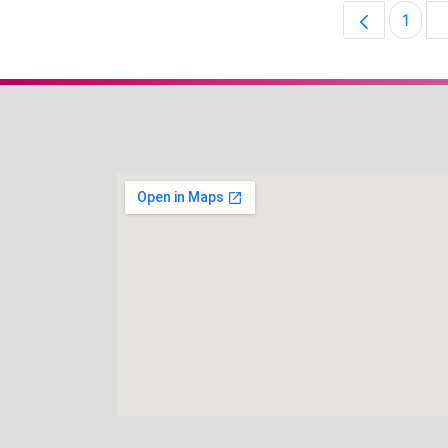
1
Pági