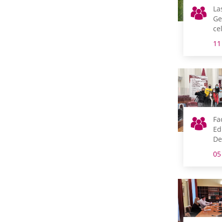
La
Ge
ce
30
11
tr
Ti
en
Fa
Ed
De
E
05