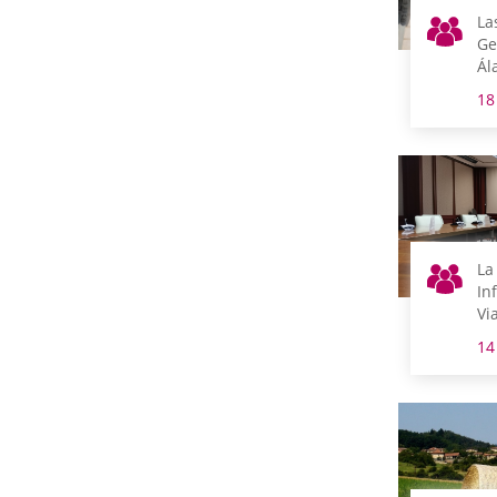
La
Ge
Ál
fe
18
Ma
La
In
Vi
vi
14
ob
ca