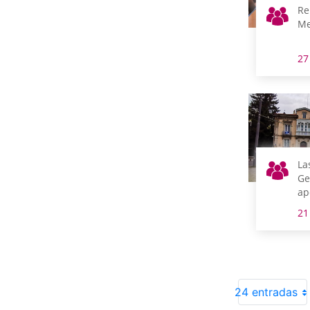
Re
Me
27
La
Ge
ap
an
21
te
24 entradas