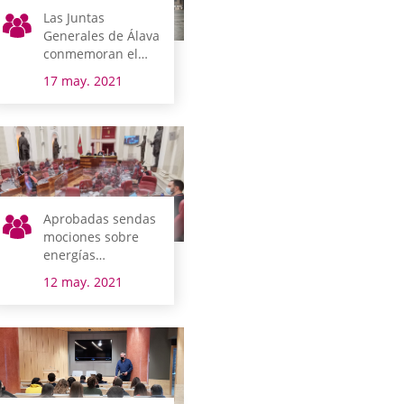
Las Juntas
Generales de Álava
conmemoran el
Día Internacional
17 may. 2021
contra la
Homofobia, la
Transfobia y la
Bifobia
Aprobadas sendas
mociones sobre
energías
renovables en la
12 may. 2021
agricultura y el
canal de Alegría