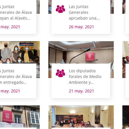
s Juntas
Las Juntas
nerales de Álava
Generales
oyan al Alavés
aprueban una
oriosas ante su
moción en defensa
 may. 2021
26 may. 2021
rtido decisivo
del sector
remolachero
s Juntas
Los diputados
nerales de Álava
forales de Medio
n entregado
Ambiente y
ta tarde los
Urbanismo y
 may. 2021
21 may. 2021
emios del I
Políticas Sociales y
rtamen escolar
representantes de
 dibujo y
REAS Euskadi
dacción
comparecen en
comisión