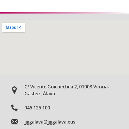
C/ Vicente Goicoechea 2, 01008 Vitoria-
Gasteiz, Álava
945 125 100
jjggalava@jjggalava.eus