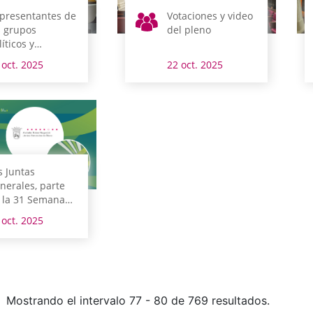
presentantes de
Votaciones y video
s grupos
del pleno
líticos y
rsonal de Juntas
 oct. 2025
22 oct. 2025
nerales se
rman en
municación
stitucional y
lítica inclusiva
s Juntas
nerales, parte
 la 31 Semana
ropea de la
 oct. 2025
stión Avanzada
Mostrando el intervalo 77 - 80 de 769 resultados.