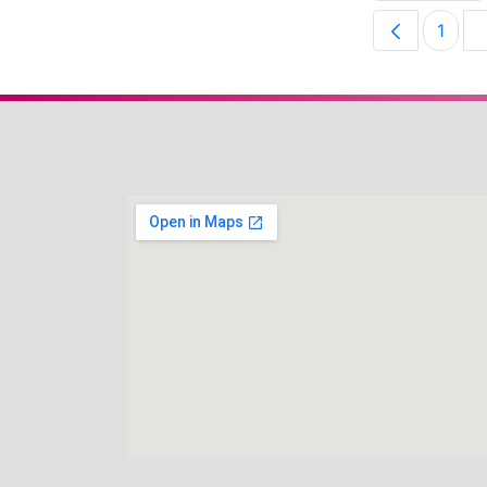
1
Pági