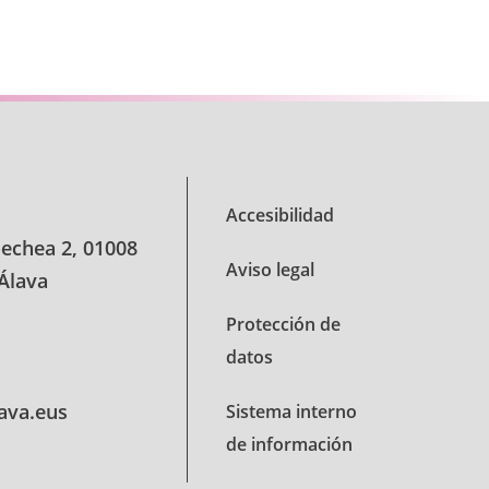
se TAB para desplazarse.
Accesibilidad
oechea 2, 01008
Aviso legal
 Álava
Protección de
datos
lava.eus
Sistema interno
de información