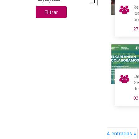
Re
Filtrar
lo
po
pe
27
Ge
fo
co
in
po
La
Ge
de
Eu
03
Ge
4 entradas