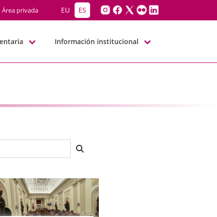
EU
ES
Área privada
entaria
Información institucional