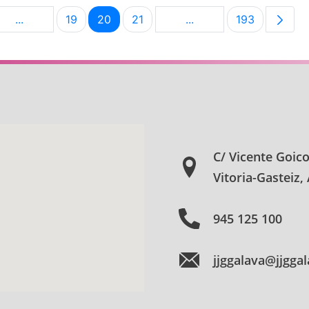
...
19
20
21
...
193
na
Páginas intermedias Use TAB para desplazarse.
Página
Página
Página
Páginas intermedias U
Página
C/ Vicente Goic
Vitoria-Gasteiz,
945 125 100
jjggalava@jjgga