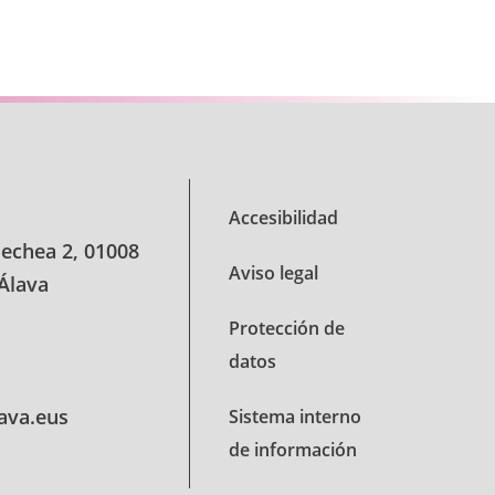
se TAB para desplazarse.
Accesibilidad
oechea 2, 01008
Aviso legal
 Álava
Protección de
datos
lava.eus
Sistema interno
de información