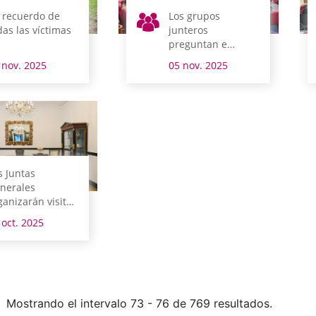
 recuerdo de
Los grupos
das las víctimas
junteros
preguntan e
interpelan al
 nov. 2025
05 nov. 2025
Gobierno foral
s Juntas
nerales
ganizarán visitas
iertas a la
 oct. 2025
udadanía
rante todo el
o
Mostrando el intervalo 73 - 76 de 769 resultados.