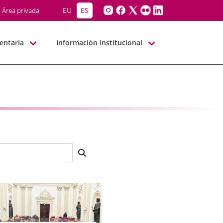
EU
ES
Área privada
entaria
Información institucional