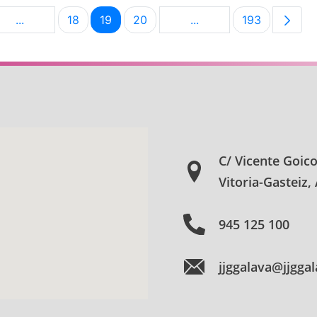
...
18
19
20
...
193
na
Páginas intermedias Use TAB para desplazarse.
Página
Página
Página
Páginas intermedias U
Página
C/ Vicente Goic
Vitoria-Gasteiz,
945 125 100
jjggalava@jjgga