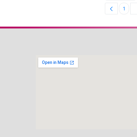
1
Pági