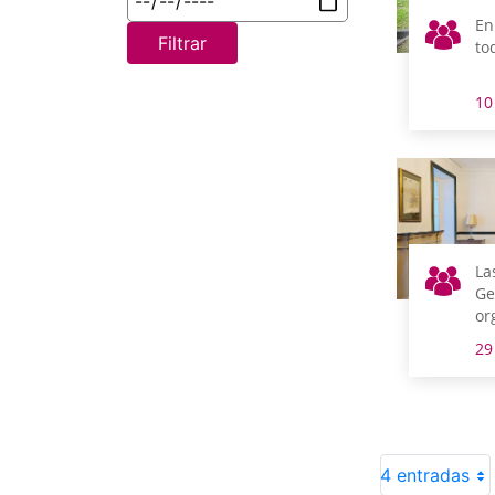
En
Filtrar
to
10
La
Ge
or
ab
29
ci
du
añ
4 entradas