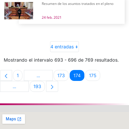
Resumen de los asuntos tratados en el pleno
24 feb. 2021
4 entradas
Mostrando el intervalo 693 - 696 de 769 resultados.
1
...
173
174
175
Página
Páginas intermedias Use TAB para despla
Página
Página
Página
...
193
Páginas intermedias Use TAB para desplazarse.
Página