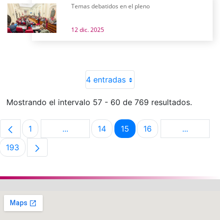
Temas debatidos en el pleno
12 dic. 2025
4 entradas
Mostrando el intervalo 57 - 60 de 769 resultados.
1
...
14
15
16
...
Página
Páginas intermedias Use TAB para despla
Página
Página
Página
Páginas i
193
Página