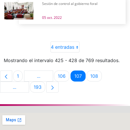
Sesión de control al gobierno foral
05 oct. 2022
4 entradas
Mostrando el intervalo 425 - 428 de 769 resultados.
1
...
106
107
108
Página
Páginas intermedias Use TAB para despla
Página
Página
Página
...
193
Páginas intermedias Use TAB para desplazarse.
Página