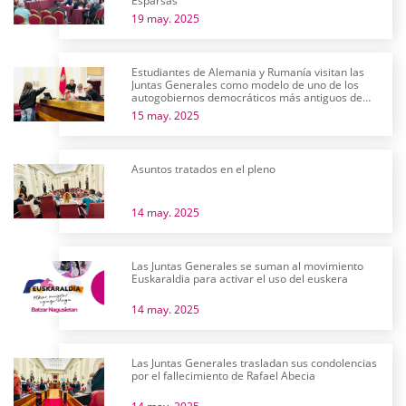
Esparsas
19 may. 2025
Estudiantes de Alemania y Rumanía visitan las
Juntas Generales como modelo de uno de los
autogobiernos democráticos más antiguos de
Europa
15 may. 2025
Asuntos tratados en el pleno
14 may. 2025
Las Juntas Generales se suman al movimiento
Euskaraldia para activar el uso del euskera
14 may. 2025
Las Juntas Generales trasladan sus condolencias
por el fallecimiento de Rafael Abecia