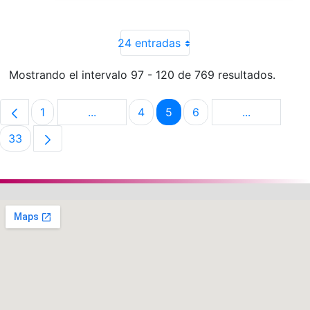
24 entradas
Mostrando el intervalo 97 - 120 de 769 resultados.
1
...
4
5
6
...
Página
Páginas intermedias Use TAB para despla
Página
Página
Página
Páginas int
33
Página