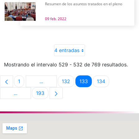
Resumen de los asuntos tratados en el pleno
09 feb. 2022
4 entradas
Mostrando el intervalo 529 - 532 de 769 resultados.
1
...
132
133
134
Página
Páginas intermedias Use TAB para despla
Página
Página
Página
...
193
Páginas intermedias Use TAB para desplazarse.
Página