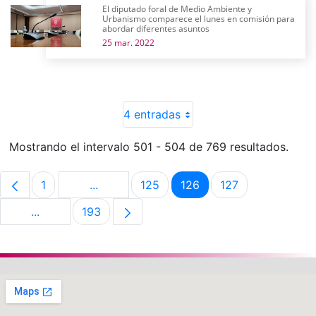
El diputado foral de Medio Ambiente y
Urbanismo comparece el lunes en comisión para
abordar diferentes asuntos
25 mar. 2022
4 entradas
Mostrando el intervalo 501 - 504 de 769 resultados.
1
...
125
126
127
Página
Páginas intermedias Use TAB para despla
Página
Página
Página
...
193
Páginas intermedias Use TAB para desplazarse.
Página