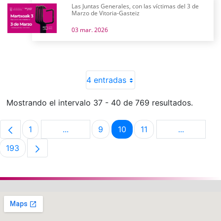
Las Juntas Generales, con las víctimas del 3 de
Marzo de Vitoria-Gasteiz
03 mar. 2026
4 entradas
Mostrando el intervalo 37 - 40 de 769 resultados.
1
...
9
10
11
...
Página
Páginas intermedias Use TAB para despla
Página
Página
Página
Páginas in
193
Página