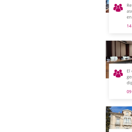
Re
as
en
14
El
ge
di
Eq
09
Te
co
se
en