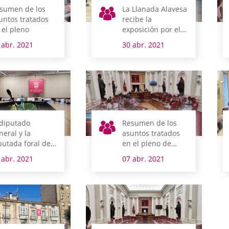
sumen de los
La Llanada Alavesa
untos tratados
recibe la
 el pleno
exposición por el
40 aniversario de
 abr. 2021
30 abr. 2021
las Juntas
Generales de Álava
 diputado
Resumen de los
neral y la
asuntos tratados
putada foral de
en el pleno de
uilibrio
control al gobierno
 abr. 2021
07 abr. 2021
rritorial
mparecen la
mana que viene
 comisión