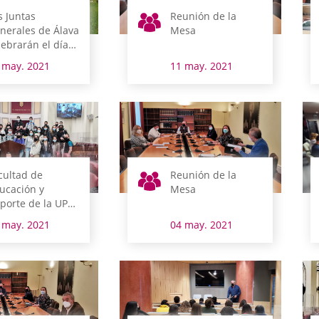
s Juntas
Reunión de la
nerales de Álava
Mesa
lebrarán el día
 su sesión
 may. 2021
11 may. 2021
adicional de
erras Esparsas
 Zigotia
cultad de
Reunión de la
ucación y
Mesa
porte de la UPV-
HU
 may. 2021
04 may. 2021