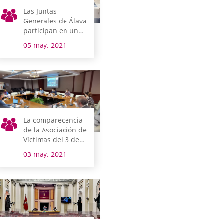
Las Juntas
Generales de Álava
participan en un
programa de
05 may. 2021
formación del
futuro profesorado
La comparecencia
de la Asociación de
Víctimas del 3 de
marzo abre la
03 may. 2021
semana legislativa
en Álava