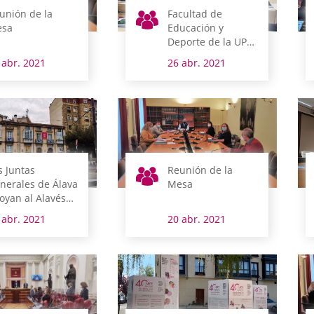
unión de la
Facultad de
sa
Educación y
Deporte de la UPV-
EHU
 abr. 2021
26 abr. 2021
s Juntas
Reunión de la
nerales de Álava
Mesa
oyan al Alavés
te el final de la
 abr. 2021
20 abr. 2021
mporada