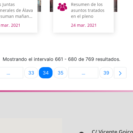
s Juntas
Resumen de los
nerales de Álava
asuntos tratados
 suman mañana
en el pleno
bado a ‘La hora
 mar. 2021
24 mar. 2021
l planeta’
Mostrando el intervalo 661 - 680 de 769 resultados.
...
33
34
35
...
39
na
Páginas intermedias Use TAB para desplazarse.
Página
Página
Página
Páginas intermedias U
Página
C/ Vicente Goic