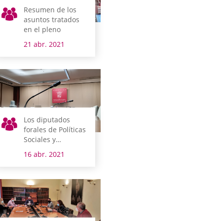
Resumen de los
asuntos tratados
en el pleno
21 abr. 2021
Los diputados
forales de Políticas
Sociales y
Desarrollo
16 abr. 2021
Económico,
Innovación y Reto
Demográfico
comparecen la
semana que viene
en comisión