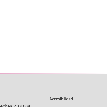
se TAB para desplazarse.
Accesibilidad
oechea 2, 01008