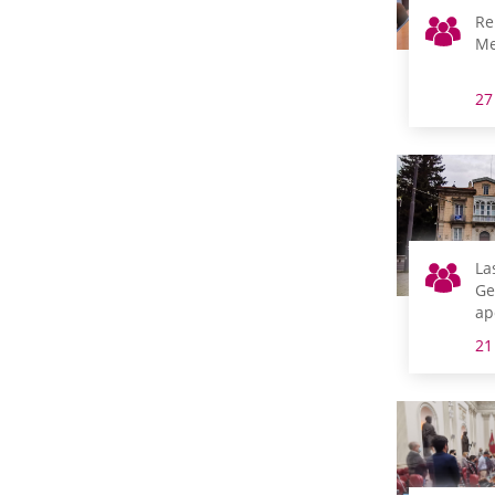
Re
Me
27
La
Ge
ap
an
21
te