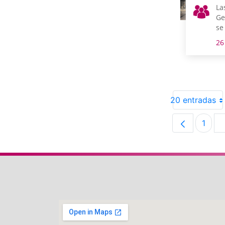
La
Ge
se
sá
26
de
20 entradas
1
Pági