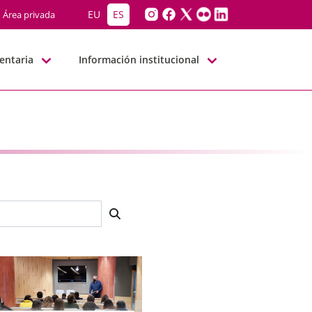
EU
ES
Área privada
entaria
Información institucional