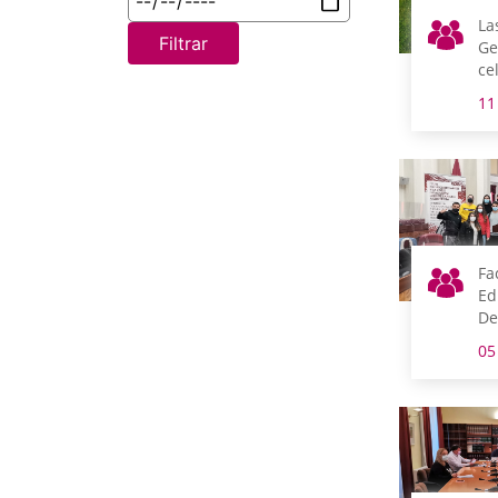
La
Filtrar
Ge
ce
30
11
tr
Ti
en
Fa
Ed
De
E
05