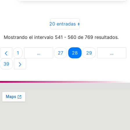
20 entradas
Mostrando el intervalo 541 - 560 de 769 resultados.
1
...
27
28
29
...
Página
Páginas intermedias Use TAB para despla
Página
Página
Página
Páginas 
39
Página