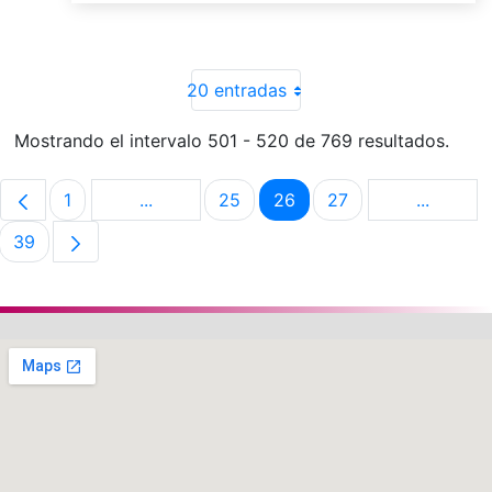
20 entradas
Mostrando el intervalo 501 - 520 de 769 resultados.
1
...
25
26
27
...
Página
Páginas intermedias Use TAB para despla
Página
Página
Página
Páginas 
39
Página