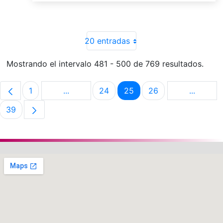
20 entradas
Mostrando el intervalo 481 - 500 de 769 resultados.
1
...
24
25
26
...
Página
Páginas intermedias Use TAB para despla
Página
Página
Página
Páginas 
39
Página