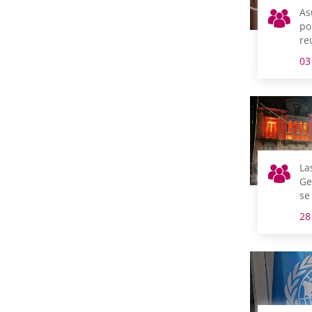
As
po
re
m
03
La
Ge
se
co
28
de
de