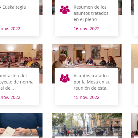
A Euskaltegia
Resumen de los
asuntos tratados
en el pleno
 nov. 2022
16 nov. 2022
amitación del
Asuntos tratados
oyecto de norma
por la Mesa en su
ral de
reunión de esta
esupuestos del
mañana
 nov. 2022
15 nov. 2022
rritorio Histórico
 Álava