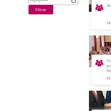
IK
Filtrar
18
Tr
pr
fo
pr
15
Te
de