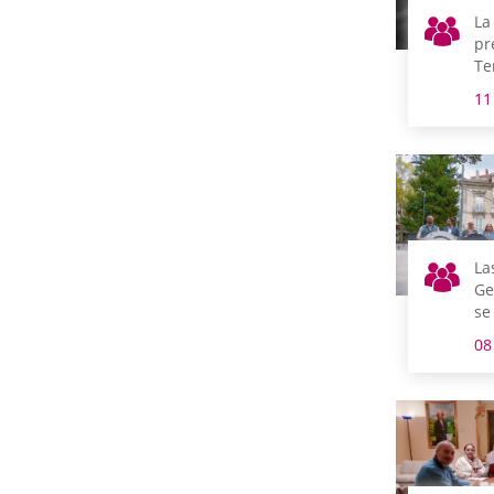
La
pr
Te
in
11
qu
tr
pa
La
Ge
se
ce
08
Eu