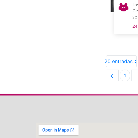
La
Ge
se
co
24
de
Na
20 entradas
1
Pági