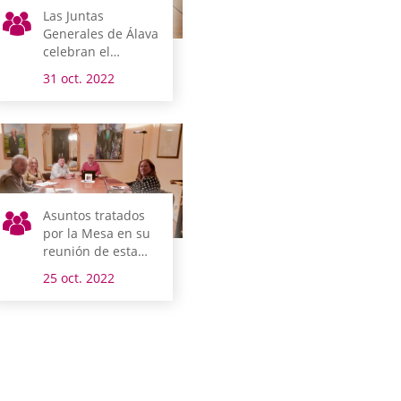
Las Juntas
Generales de Álava
celebran el
miércoles un
31 oct. 2022
nuevo pleno de
control al gobierno
foral
Asuntos tratados
por la Mesa en su
reunión de esta
mañana
25 oct. 2022