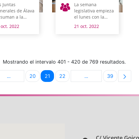
s Juntas
La semana
nerales de Álava
legislativa empieza
 suman a la
el lunes con la
nmemoración
reunión de la
 oct. 2022
21 oct. 2022
l Día de las
comisión de Medio
ciones Unidas
Ambiente y
Urbanismo
Mostrando el intervalo 401 - 420 de 769 resultados.
...
20
21
22
...
39
na
Páginas intermedias Use TAB para desplazarse.
Página
Página
Página
Páginas intermedias U
Página
C/ Vicente Goic