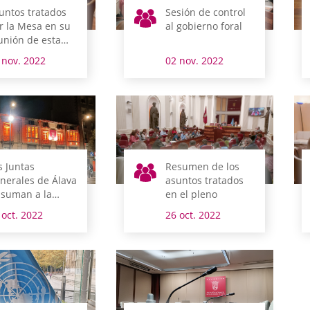
untos tratados
Sesión de control
r la Mesa en su
al gobierno foral
unión de esta
añana
 nov. 2022
02 nov. 2022
s Juntas
Resumen de los
nerales de Álava
asuntos tratados
 suman a la
en el pleno
nmemoración
 oct. 2022
26 oct. 2022
l Día Mundial
l Ictus