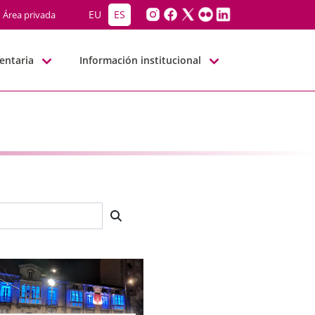
EU
ES
Área privada
entaria
Información institucional