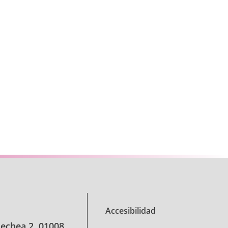
se TAB para desplazarse.
Accesibilidad
oechea 2, 01008