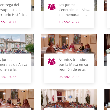
 entrega del
Las Juntas
esupuesto del
Generales de Álava
rritorio Histórico
conmemoran el
icia la semana
Día de la Memoria
 nov. 2022
10 nov. 2022
e viene su
amitación
rlamentaria
s Juntas
Asuntos tratados
nerales de Álava
por la Mesa en su
 unen a la
reunión de esta
lebración de
mañana
 nov. 2022
08 nov. 2022
skaraldia