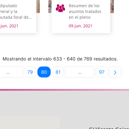
 diputado
Resumen de los
neral y la
asuntos tratados
putada foral de
en el pleno
cienda, Finanzas
 jun. 2021
09 jun. 2021
Presupuestos
mparecen el
nes en comisión
Mostrando el intervalo 633 - 640 de 769 resultados.
...
79
80
81
...
97
na
Páginas intermedias Use TAB para desplazarse.
Página
Página
Página
Páginas intermedias U
Página