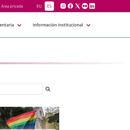
EU
ES
Área privada
entaria
Información institucional