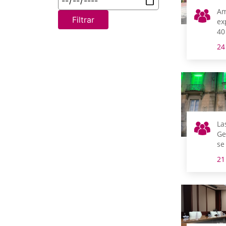
Am
Filtrar
ex
40
la
24
Ge
La
Ge
se
ve
21
Mu