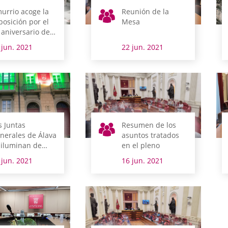
urrio acoge la
Reunión de la
posición por el
Mesa
 aniversario de
s Juntas
 jun. 2021
22 jun. 2021
nerales de Álava
s Juntas
Resumen de los
nerales de Álava
asuntos tratados
 iluminan de
en el pleno
rde en el Día
 jun. 2021
16 jun. 2021
ndial de la ELA