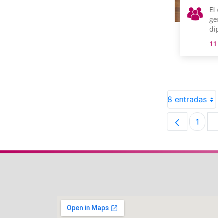
El
ge
di
Ha
11
y 
co
lu
8 entradas
1
Pági