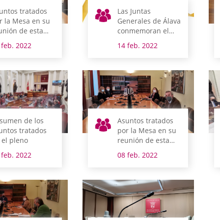
untos tratados
Las Juntas
r la Mesa en su
Generales de Álava
unión de esta
conmemoran el
añana
Día Internacional
 feb. 2022
14 feb. 2022
contra el Cáncer
Infantil
sumen de los
Asuntos tratados
untos tratados
por la Mesa en su
 el pleno
reunión de esta
mañana
 feb. 2022
08 feb. 2022