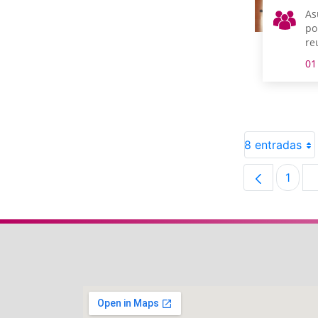
As
po
re
m
01
8 entradas
1
Pági