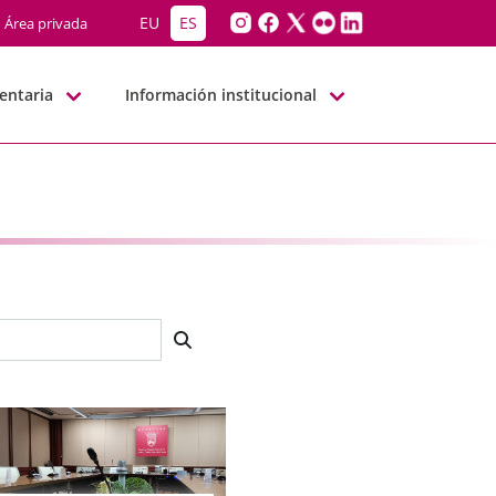
EU
ES
Área privada
entaria
Información institucional