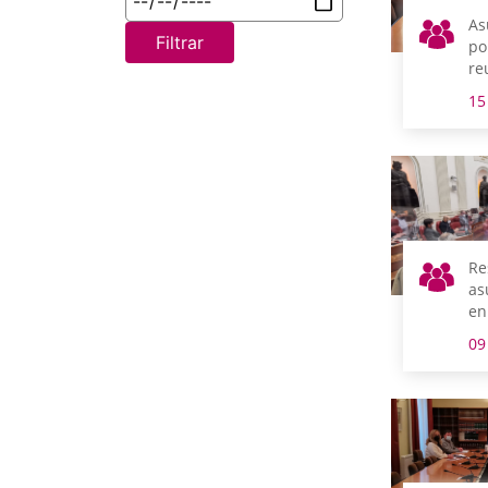
As
Filtrar
po
re
m
15
Re
as
en
09