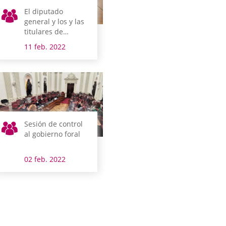
El diputado
general y los y las
titulares de
Hacienda, Finanzas
11 feb. 2022
y Presupuestos;
Agricultura; y
Cultura y Deporte
comparecen la
próxima semana
en comisión
Sesión de control
al gobierno foral
02 feb. 2022