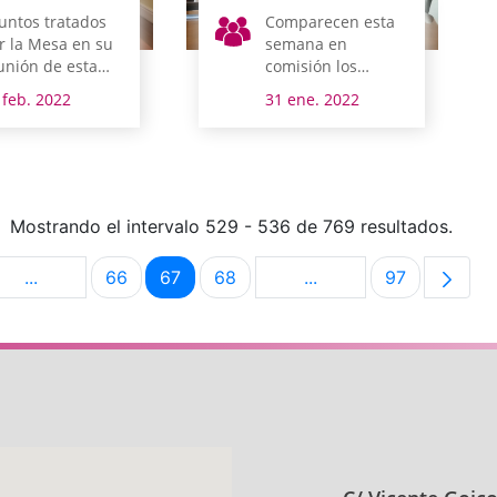
untos tratados
Comparecen esta
r la Mesa en su
semana en
unión de esta
comisión los
añana
comités de
 feb. 2022
31 ene. 2022
empresa de SDA
Factory y Altan
Bernedo
Mostrando el intervalo 529 - 536 de 769 resultados.
...
66
67
68
...
97
na
Páginas intermedias Use TAB para desplazarse.
Página
Página
Página
Páginas intermedias U
Página