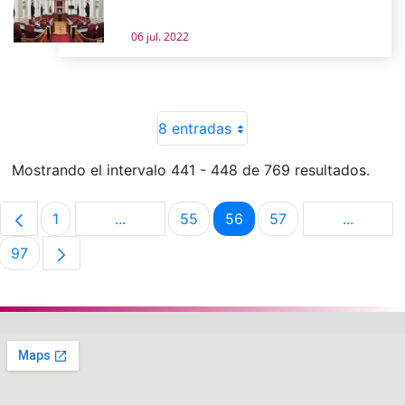
06 jul. 2022
8 entradas
Mostrando el intervalo 441 - 448 de 769 resultados.
1
...
55
56
57
...
Página
Páginas intermedias Use TAB para despla
Página
Página
Página
Páginas 
97
Página