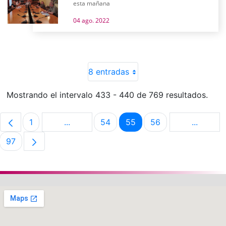
esta mañana
04 ago. 2022
8 entradas
Mostrando el intervalo 433 - 440 de 769 resultados.
1
...
54
55
56
...
Página
Páginas intermedias Use TAB para despla
Página
Página
Página
Páginas 
97
Página