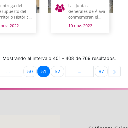
 entrega del
Las Juntas
esupuesto del
Generales de Álava
rritorio Histórico
conmemoran el
icia la semana
Día de la Memoria
 nov. 2022
10 nov. 2022
e viene su
amitación
rlamentaria
Mostrando el intervalo 401 - 408 de 769 resultados.
...
50
51
52
...
97
na
Páginas intermedias Use TAB para desplazarse.
Página
Página
Página
Páginas intermedias U
Página