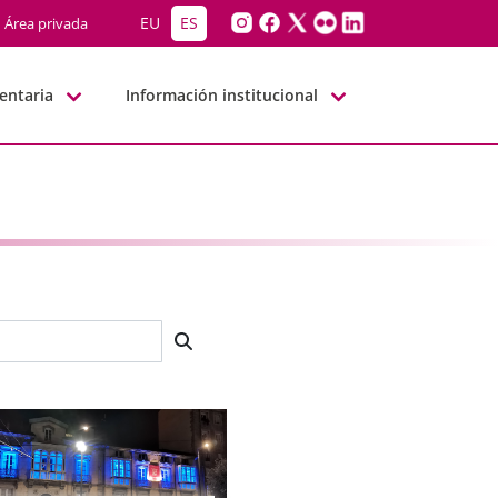
EU
ES
Área privada
entaria
Información institucional