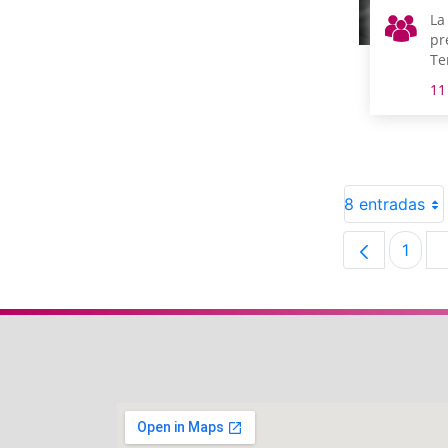
La
pr
Te
in
11
qu
tr
pa
8 entradas
1
Pági