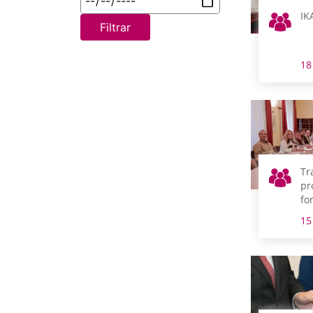
IK
Filtrar
18
Tr
pr
fo
pr
15
Te
de