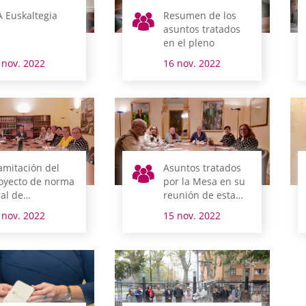
A Euskaltegia
Resumen de los
asuntos tratados
en el pleno
 nov. 2022
16 nov. 2022
amitación del
Asuntos tratados
oyecto de norma
por la Mesa en su
ral de
reunión de esta
esupuestos del
mañana
 nov. 2022
15 nov. 2022
rritorio Histórico
 Álava