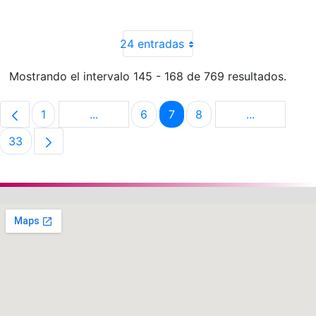
24 entradas
Mostrando el intervalo 145 - 168 de 769 resultados.
1
...
6
7
8
...
Página
Páginas intermedias Use TAB para despla
Página
Página
Página
Páginas int
33
Página