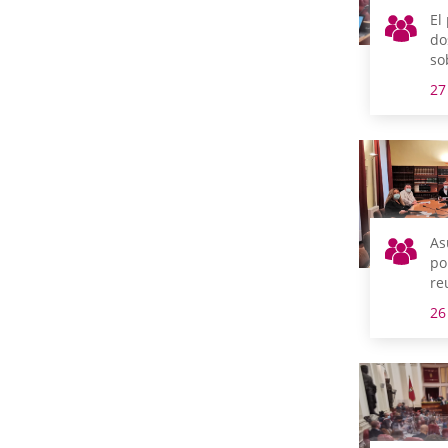
El
do
so
de
27
vi
de
Be
As
po
re
m
26