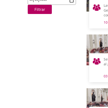
La
Filtrar
Ge
co
Dí
10
Se
al
03