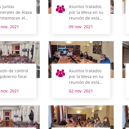
s Juntas
Asuntos tratados
nerales de Álava
por la Mesa en su
nmemoran el
reunión de esta
a de la Memoria
mañana
 nov. 2021
09 nov. 2021
sión de control
Asuntos tratados
 gobierno foral
por la Mesa en su
reunión de esta
mañana
 nov. 2021
02 nov. 2021