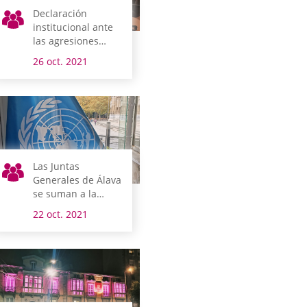
Declaración
institucional ante
las agresiones
ocurridas en
26 oct. 2021
Vitoria-Gasteiz
Las Juntas
Generales de Álava
se suman a la
conmemoración
22 oct. 2021
del Día de las
Naciones Unidas