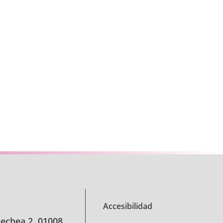
se TAB para desplazarse.
Accesibilidad
oechea 2, 01008