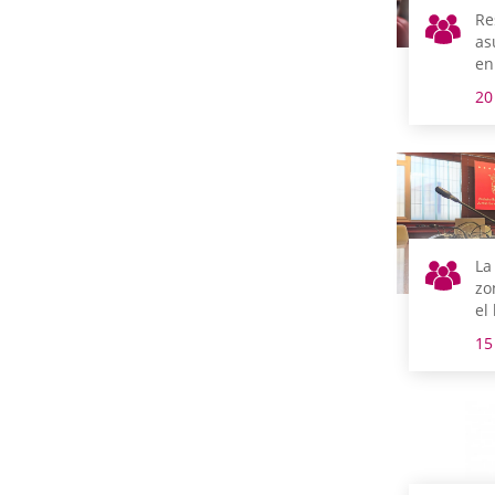
Re
as
en
20
La
zo
el
at
15
co
In
Vi