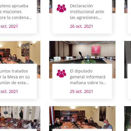
 pleno aprueba
Declaración
s mociones
institucional ante
bre la condena
las agresiones
 los actos de
ocurridas en
 oct. 2021
26 oct. 2021
olencia y la Ruta
Vitoria-Gasteiz
l Agua de
rganzo
untos tratados
El diputado
r la Mesa en su
general informará
unión de esta
mañana sobre los
añana
asuntos tratados
 oct. 2021
25 oct. 2021
en el Consejo
Vasco de Finanzas