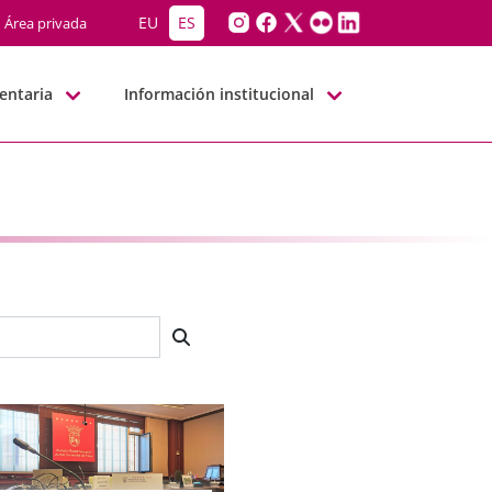
EU
ES
Área privada
entaria
Información institucional