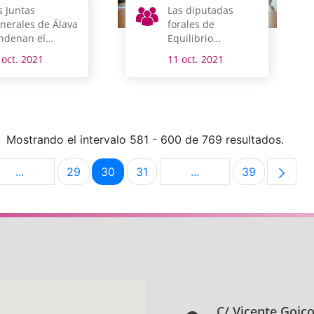
s Juntas
Las diputadas
nerales de Álava
forales de
ndenan el
Equilibrio
esinato machista
Territorial y
 oct. 2021
11 oct. 2021
rpetrado ayer
Cultura y Deporte
 Vitoria-Gasteiz
comparecen esta
semana en
comisión
Mostrando el intervalo 581 - 600 de 769 resultados.
...
29
30
31
...
39
na
Páginas intermedias Use TAB para desplazarse.
Página
Página
Página
Páginas intermedias U
Página
C/ Vicente Goic