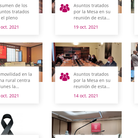
sumen de los
Asuntos tratados
untos tratados
por la Mesa en su
 el pleno
reunión de esta
mañana
 oct. 2021
19 oct. 2021
 movilidad en la
Asuntos tratados
na rural centra
por la Mesa en su
 lunes la
reunión de esta
ención de la
mañana
 oct. 2021
14 oct. 2021
misión de
fraestructuras
arias y Movilidad