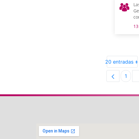
La
Ge
co
as
13
pe
en
20 entradas
1
Pági