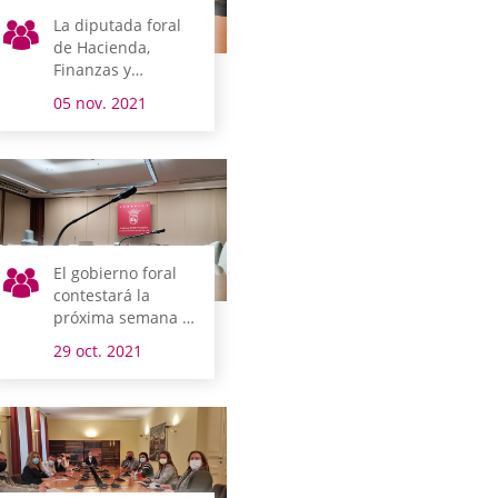
La diputada foral
de Hacienda,
Finanzas y
Presupuestos y el
05 nov. 2021
presidente del
Tribunal de
Cuentas
comparecen el
lunes en comisión
El gobierno foral
contestará la
próxima semana a
seis
29 oct. 2021
interpelaciones y
siete preguntas en
el pleno de control