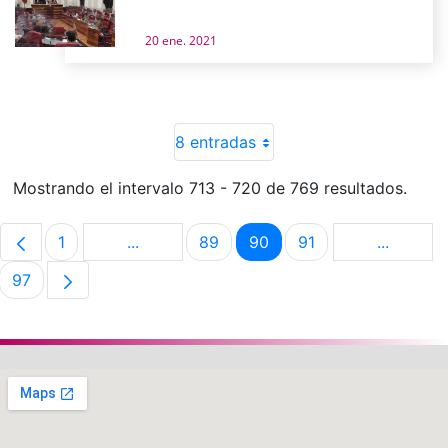
20 ene. 2021
8 entradas
Mostrando el intervalo 713 - 720 de 769 resultados.
1
...
89
90
91
...
Página
Páginas intermedias Use TAB para despla
Página
Página
Página
Páginas 
97
Página