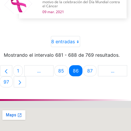
motivo de la celebración del Día Mundial contra
el Cáncer
09 mar. 2021
8 entradas
Mostrando el intervalo 681 - 688 de 769 resultados.
1
...
85
86
87
...
Página
Páginas intermedias Use TAB para despla
Página
Página
Página
Páginas 
97
Página