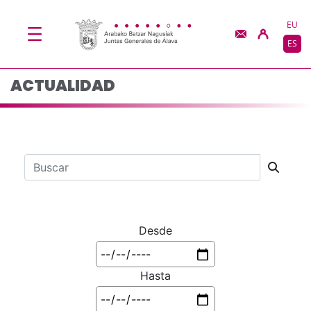
Actualidad - JJGG-BB
Saltar al contenido principal
EU
ES
ACTUALIDAD
Barra de búsqueda
Desde
Hasta