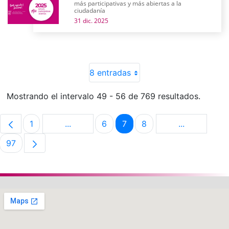
más participativas y más abiertas a la
ciudadanía
31 dic. 2025
8 entradas
Mostrando el intervalo 49 - 56 de 769 resultados.
1
...
6
7
8
...
Página
Páginas intermedias Use TAB para despla
Página
Página
Página
Páginas int
97
Página