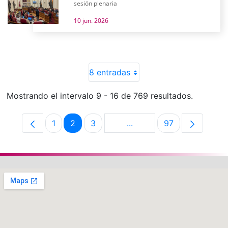
sesión plenaria
10 jun. 2026
8 entradas
Mostrando el intervalo 9 - 16 de 769 resultados.
1
2
3
...
97
Página
Página
Página
Páginas intermedias Use 
Página